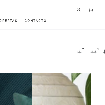
Iniciar
Carrito
sesión
OFERTAS
CONTACTO
2
3
Funda
Cojin
Cuadrada
Ilustrada
Jardin