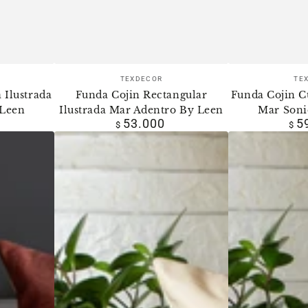
dor:
Vendedor:
TEXDECOR
TE
 Ilustrada
Funda Cojin Rectangular
Funda Cojin C
 Leen
Ilustrada Mar Adentro By Leen
Mar Soni
53.000
5
Precio
$
$
r
regular
Funda
Funda
Cojin
Cojin
Cuadrada
Cuadrada
Ilustrada
Ilustrada
Mujer
Mano
Flores
Flores
By
By
Leen
Leen