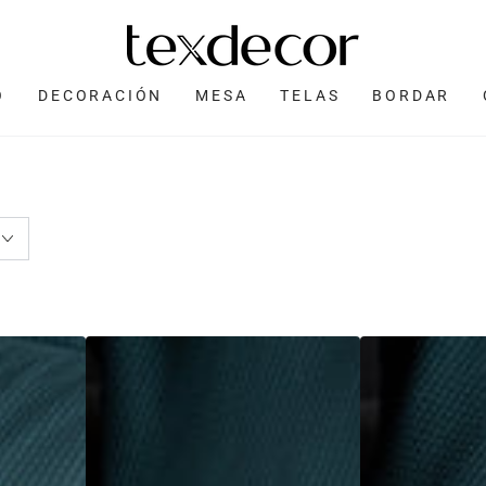
O
DECORACIÓN
MESA
TELAS
BORDAR
Funda
Funda
Cojin
Cojin
Rectangular
Cuadrada
Ilustrada
Ilustrada
Mar
Mar