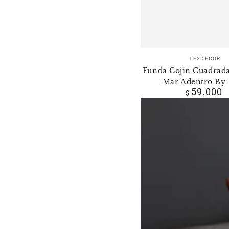
Vende
TEXDECOR
Funda Cojin Cuadrada
Mar Adentro By
59.000
Precio
$
regula
Funda
Cojin
Cuadrada
Ilustrada
Amor
Rojo
By
Leen