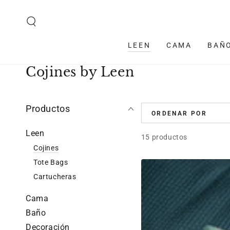
IR AL CONTENIDO
LEEN
CAMA
BAÑ
Colección:
Cojines by Leen
Productos
ORDENAR POR
Leen
15 productos
Cojines
Tote Bags
Funda
Cartucheras
Cojin
Cuadrada
Cama
Ilustrada
Baño
Mar
Decoración