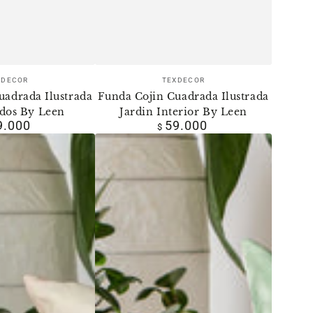
Vendedor:
Vendedor:
XDECOR
TEXDECOR
uadrada Ilustrada
Funda Cojin Cuadrada Ilustrada
dos By Leen
Jardin Interior By Leen
9.000
59.000
Precio
Precio
$
regular
regular
Funda
Cojin
Cuadrada
Ilustrada
Corazon
Selva
By
Leen