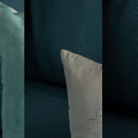
Adentro
Sonidos
By
By
Leen
Leen