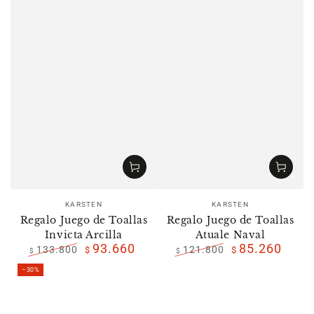
Vendedor:
Vendedor:
KARSTEN
KARSTEN
Regalo Juego de Toallas
Regalo Juego de Toallas
Invicta Arcilla
Atuale Naval
93.660
85.260
133.800
121.800
$
$
$
$
Precio
Precio
Precio
Precio
–30%
regular
de
regular
de
venta
venta