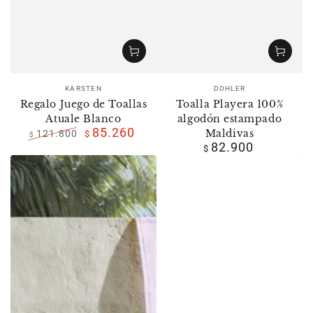
Vendedor:
Vendedor:
KARSTEN
DOHLER
Regalo Juego de Toallas
Toalla Playera 100%
Atuale Blanco
algodón estampado
85.260
121.800
Maldivas
$
$
82.900
Precio
Precio
Precio
$
regular
de
regular
venta