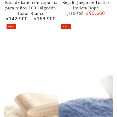
Bata de baño con capucha
Regalo Juego de Toallas
para niños. 100% algodón.
Invicta Jaspe
93.660
Color Blanco
133.800
$
$
142.900
153.900
Precio
Precio
Precio
$
$
regular
de
regular
–30%
–30%
venta