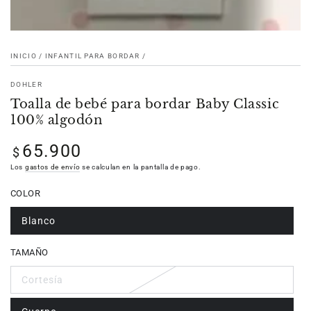
INICIO
/
INFANTIL PARA BORDAR
/
DOHLER
Toalla de bebé para bordar Baby Classic
100% algodón
65.900
Precio
$
regular
Los
gastos de envío
se calculan en la pantalla de pago.
COLOR
Blanco
TAMAÑO
Cortesía