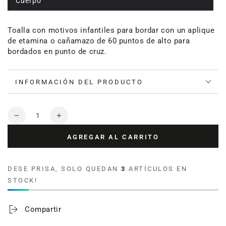
Cuerpo
Toalla con motivos infantiles para bordar con un aplique
de etamina o cañamazo de 60 puntos de alto para
bordados en punto de cruz.
INFORMACIÓN DEL PRODUCTO
Cantidad
Reducir
Aumentar
cantidad
cantidad
AGREGAR AL CARRITO
para
para
Toalla
Toalla
de
de
DESE PRISA, SOLO QUEDAN
3
ARTÍCULOS EN
bebé
bebé
STOCK!
para
para
bordar
bordar
Baby
Baby
Compartir
Classic
Classic
100%
100%