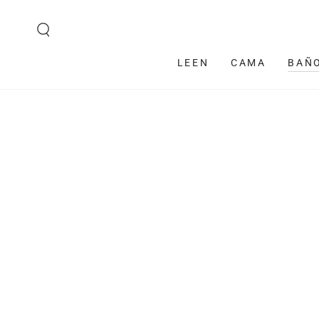
IR AL CONTENIDO
LEEN
CAMA
BAÑ
IR A LA
INFORMACIÓN DEL
PRODUCTO