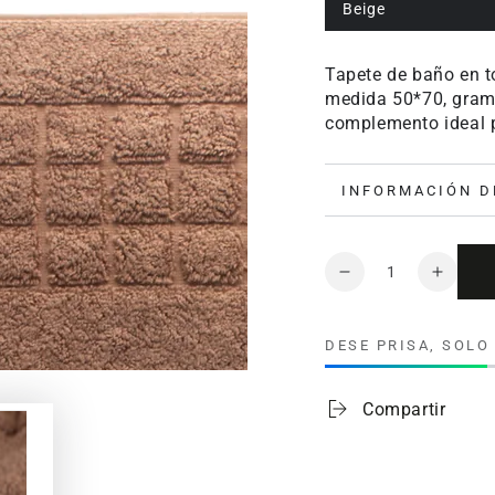
Beige
Tapete de baño en t
medida 50*70, grama
complemento ideal 
INFORMACIÓN D
Cantidad
Reducir
Aumen
cantidad
cantid
para
para
DESE PRISA, SOL
Tapete
Tapet
en
en
toalla
toalla
Compartir
para
para
baño
baño
antideslizante
antide
Duomo
Duom