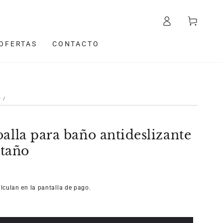
Iniciar
Carrito
sesión
OFERTAS
CONTACTO
O
/
oalla para baño antideslizante
taño
lculan en la pantalla de pago.