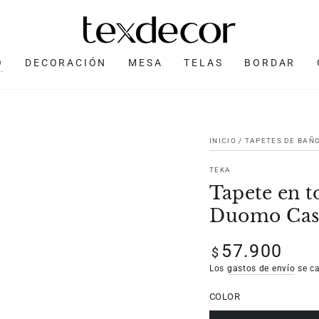
O
DECORACIÓN
MESA
TELAS
BORDAR
INICIO
/
TAPETES DE BAÑ
TEKA
Tapete en t
Duomo Cas
57.900
Precio
$
regular
Los
gastos de envío
se ca
COLOR