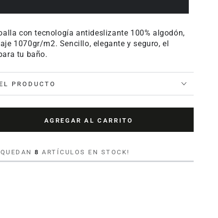
oalla con tecnología antideslizante 100% algodón,
je 1070gr/m2. Sencillo, elegante y seguro, el
para tu baño.
EL PRODUCTO
AGREGAR AL CARRITO
tar
ad
O QUEDAN
8
ARTÍCULOS EN STOCK!
e
slizante
o