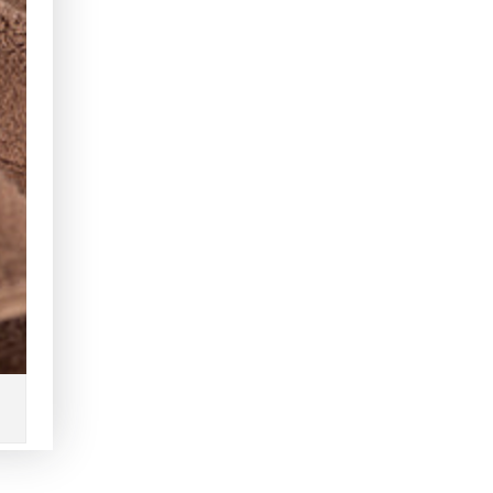
Castaño
Casta