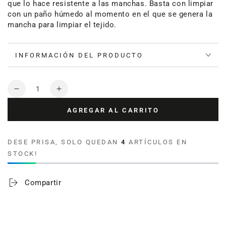
que lo hace resistente a las manchas. Basta con limpiar
con un paño húmedo al momento en el que se genera la
mancha para limpiar el tejido.
INFORMACIÓN DEL PRODUCTO
Cantidad
Reducir
Aumentar
cantidad
cantidad
AGREGAR AL CARRITO
para
para
Carpeta
Carpeta
de
de
DESE PRISA, SOLO QUEDAN
4
ARTÍCULOS EN
mesa
mesa
STOCK!
Dohler
Dohler
Clean
Clean
Anita
Anita
Compartir