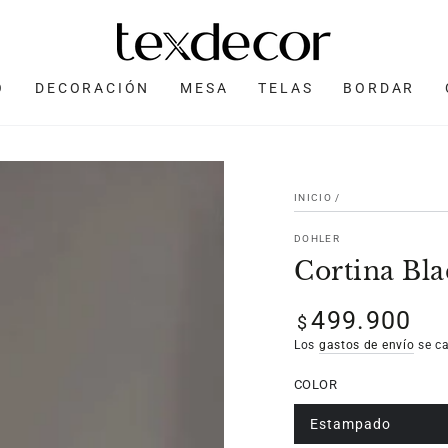
O
DECORACIÓN
MESA
TELAS
BORDAR
INICIO
/
DOHLER
Cortina Bla
499.900
Precio
$
regular
Los
gastos de envío
se ca
COLOR
Estampado