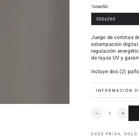
TAMAÑO
300x260
Juego de cortinas d
estampación digital
regulación energéti
de rayos UV y garan
Incluye dos (2) pañ
INFORMACIÓN D
Cantidad
Reducir
Aumen
cantidad
cantid
para
para
DESE PRISA, SOL
Cortina
Cortin