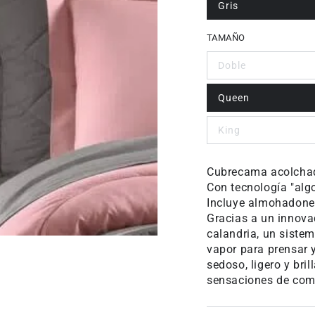
Gris
TAMAÑO
Doble
Queen
King
Cubrecama acolchad
Con tecnología "algo
Incluye almohadone
Gracias a un innova
calandria, un sistem
vapor para prensar y
sedoso, ligero y bri
sensaciones de como