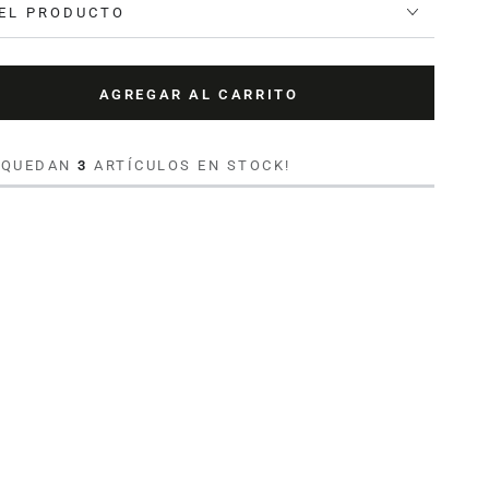
EL PRODUCTO
AGREGAR AL CARRITO
tar
ad
O QUEDAN
3
ARTÍCULOS EN STOCK!
cama
hado
ón