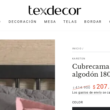
O
DECORACIÓN
MESA
TELAS
BORDAR
INICIO
/
KARSTEN
Cubrecama 
algodón 180
207
$
414.900
$
Precio
Precio
Los
gastos de envío
se ca
regular
de
COLOR
venta