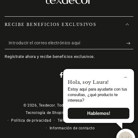
RECIBE BENEFICIOS EXCLUSIVOS
Introducir
el
Regístrate ahora y recibe beneficios exclusivos.
correo
electrónico
Facebook
Instagram
aquí
Métodos
de
© 2026,
Texdecor
. Todos los derechos reservados.
Política de reembolso
Tecnología de Shopify
pago
Política de privacidad
Términos del servicio
Política de envío
Información de contacto