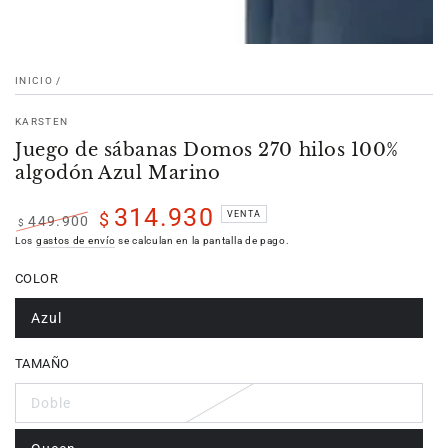
INICIO
/
KARSTEN
Juego de sábanas Domos 270 hilos 100%
algodón Azul Marino
314.930
VENTA
$
449.900
$
Precio
Precio
Los
gastos de envío
se calculan en la pantalla de pago.
regular
de
COLOR
venta
Azul
TAMAÑO
Doble