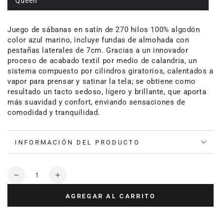
Queen
Juego de sábanas en satín de 270 hilos 100% algodón
color azul marino, incluye fundas de almohada con
pestañas laterales de 7cm. Gracias a un innovador
proceso de acabado textil por medio de calandria, un
sistema compuesto por cilindros giratorios, calentados a
vapor para prensar y satinar la tela; se obtiene como
resultado un tacto sedoso, ligero y brillante, que aporta
más suavidad y confort, enviando sensaciones de
comodidad y tranquilidad.
INFORMACIÓN DEL PRODUCTO
Cantidad
Reducir
Aumentar
cantidad
cantidad
AGREGAR AL CARRITO
para
para
Juego
Juego
de
de