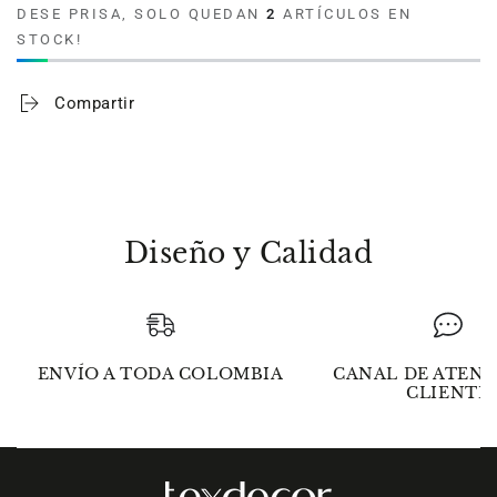
DESE PRISA, SOLO QUEDAN
2
ARTÍCULOS EN
sábanas
sábanas
STOCK!
Domos
Domos
270
270
hilos
hilos
Compartir
100%
100%
algodón
algodón
Azul
Azul
Marino
Marino
Diseño y Calidad
ENVÍO A TODA COLOMBIA
CANAL DE ATENC
CLIENTE