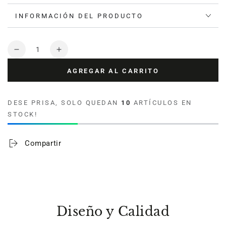
INFORMACIÓN DEL PRODUCTO
Cantidad
Reducir
Aumentar
cantidad
cantidad
AGREGAR AL CARRITO
para
para
Lona
Lona
Impermeable
Impermeable
DESE PRISA, SOLO QUEDAN
10
ARTÍCULOS EN
Waterblock
Waterblock
STOCK!
Alvorada
Alvorada
Negro
Negro
Compartir
Diseño y Calidad