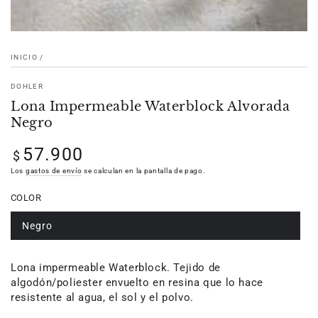
INICIO
/
DOHLER
Lona Impermeable Waterblock Alvorada
Negro
57.900
Precio
$
regular
Los
gastos de envío
se calculan en la pantalla de pago.
COLOR
Negro
Lona impermeable Waterblock. Tejido de
algodón/poliester envuelto en resina que lo hace
resistente al agua, el sol y el polvo.