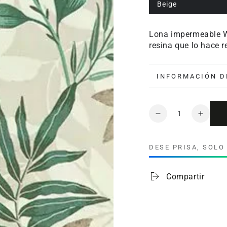
Beige
Lona impermeable Wa
resina que lo hace re
INFORMACIÓN D
Cantidad
Reducir
Aumen
cantidad
cantid
para
para
DESE PRISA, SOL
Lona
Lona
Impermeable
Imper
Waterblock
Waterb
Compartir
Campiñas
Campi
Beige
Beige