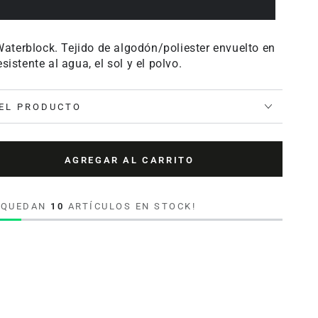
terblock. Tejido de algodón/poliester envuelto en
sistente al agua, el sol y el polvo.
EL PRODUCTO
AGREGAR AL CARRITO
tar
ad
O QUEDAN
10
ARTÍCULOS EN STOCK!
meable
lock
ñas