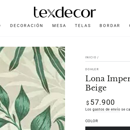
O
DECORACIÓN
MESA
TELAS
BORDAR
INICIO
/
DOHLER
Lona Imper
Beige
57.900
Precio
$
regular
Los
gastos de envío
se ca
COLOR