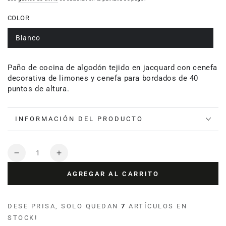
COLOR
Blanco
Paño de cocina de algodón tejido en jacquard con cenefa
decorativa de limones y cenefa para bordados de 40
puntos de altura.
INFORMACIÓN DEL PRODUCTO
Cantidad
Reducir
Aumentar
cantidad
cantidad
AGREGAR AL CARRITO
para
para
Paño
Paño
de
de
DESE PRISA, SOLO QUEDAN
7
ARTÍCULOS EN
cocina
cocina
STOCK!
para
para