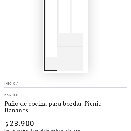
INICIO
/
DOHLER
Paño de cocina para bordar Picnic
Bananos
23.900
Precio
$
regular
Los
gastos de envío
se calculan en la pantalla de pago.