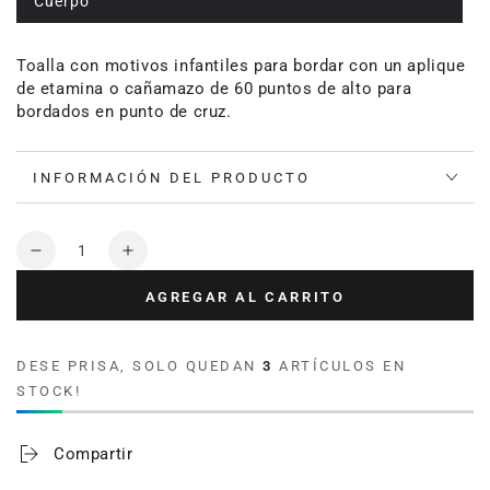
Cuerpo
Toalla con motivos infantiles para bordar con un aplique
de etamina o cañamazo de 60 puntos de alto para
bordados en punto de cruz.
INFORMACIÓN DEL PRODUCTO
Cantidad
Reducir
Aumentar
cantidad
cantidad
AGREGAR AL CARRITO
para
para
Toalla
Toalla
de
de
DESE PRISA, SOLO QUEDAN
3
ARTÍCULOS EN
bebé
bebé
STOCK!
para
para
bordar
bordar
Baby
Baby
Compartir
Classic
Classic
100%
100%