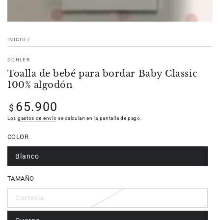
INICIO
/
DOHLER
Toalla de bebé para bordar Baby Classic
100% algodón
65.900
Precio
$
regular
Los
gastos de envío
se calculan en la pantalla de pago.
COLOR
Blanco
TAMAÑO
Cortesía