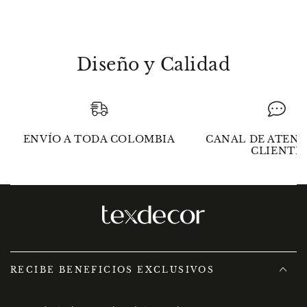
100%
100%
algodón
algodón
Diseño y Calidad
ENVÍO A TODA COLOMBIA
CANAL DE ATENC
CLIENTE
RECIBE BENEFICIOS EXCLUSIVOS
Introducir