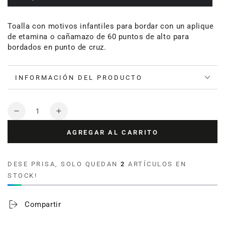
Toalla con motivos infantiles para bordar con un aplique
de etamina o cañamazo de 60 puntos de alto para
bordados en punto de cruz.
INFORMACIÓN DEL PRODUCTO
Cantidad
Reducir
Aumentar
cantidad
cantidad
AGREGAR AL CARRITO
para
para
Toalla
Toalla
de
de
DESE PRISA, SOLO QUEDAN
2
ARTÍCULOS EN
bebé
bebé
STOCK!
para
para
bordar
bordar
Baby
Baby
Compartir
Classic
Classic
Rosa
Rosa