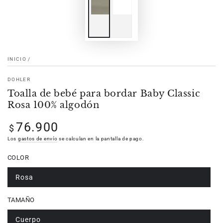
INICIO
/
DOHLER
Toalla de bebé para bordar Baby Classic
Rosa 100% algodón
76.900
Precio
$
regular
Los
gastos de envío
se calculan en la pantalla de pago.
COLOR
Rosa
TAMAÑO
Cuerpo