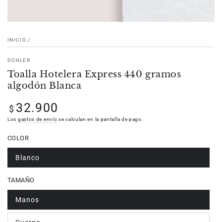
INICIO
/
DOHLER
Toalla Hotelera Express 440 gramos
algodón Blanca
32.900
Precio
$
regular
Los
gastos de envío
se calculan en la pantalla de pago.
COLOR
Blanco
TAMAÑO
Manos