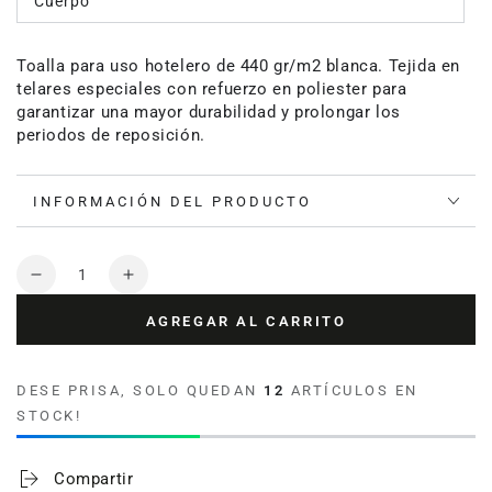
Cuerpo
Toalla para uso hotelero de 440 gr/m2 blanca. Tejida en
telares especiales con refuerzo en poliester para
garantizar una mayor durabilidad y prolongar los
periodos de reposición.
INFORMACIÓN DEL PRODUCTO
Cantidad
Reducir
Aumentar
cantidad
cantidad
AGREGAR AL CARRITO
para
para
Toalla
Toalla
Hotelera
Hotelera
DESE PRISA, SOLO QUEDAN
12
ARTÍCULOS EN
Express
Express
STOCK!
440
440
gramos
gramos
algodón
algodón
Compartir
Blanca
Blanca