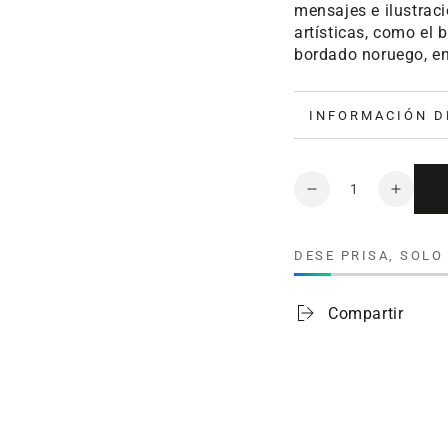
mensajes e ilustrac
artísticas, como el
bordado noruego, en
INFORMACIÓN D
Cantidad
Reducir
Aumen
cantidad
cantid
para
para
DESE PRISA, SOL
Toalla
Toalla
para
para
bordar
bordar
Compartir
Bella
Bella
100%
100%
algodón
algod
400
400
gramos
gramo
marfil
marfil