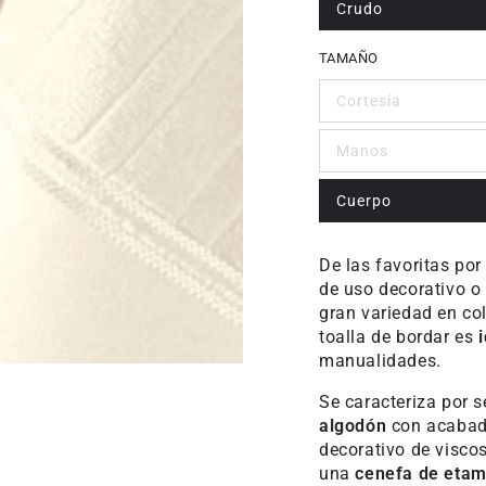
Crudo
TAMAÑO
Cortesía
Manos
Cuerpo
De las favoritas por
de uso decorativo o 
gran variedad en col
toalla de bordar es
manualidades.
Se caracteriza por s
algodón
con acabado
decorativo de visco
una
cenefa de etam