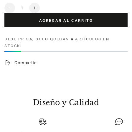
Cantidad
Reducir
Aumentar
cantidad
cantidad
AGREGAR AL CARRITO
para
para
Toalla
Toalla
para
para
DESE PRISA, SOLO QUEDAN
4
ARTÍCULOS EN
bordar
bordar
STOCK!
Bella
Bella
100%
100%
algodón
algodón
Compartir
400
400
gramos
gramos
Salmón
Salmón
Diseño y Calidad