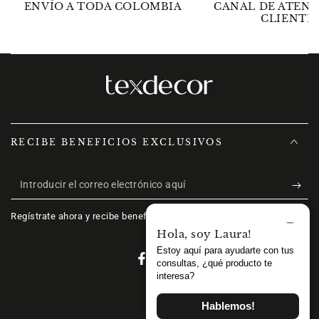
ENVÍO A TODA COLOMBIA
CANAL DE ATENC
CLIENTE
RECIBE BENEFICIOS EXCLUSIVOS
Introducir
el
Regístrate ahora y recibe beneficios exclusivos.
correo
electrónico
Facebook
Instagram
aquí
Métodos