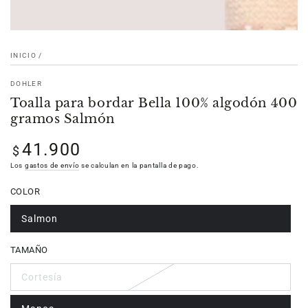
INICIO
/
DOHLER
Toalla para bordar Bella 100% algodón 400
gramos Salmón
41.900
Precio
$
regular
Los
gastos de envío
se calculan en la pantalla de pago.
COLOR
Salmon
TAMAÑO
Cortesía