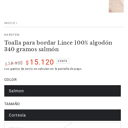
INICIO
/
KARSTEN
Toalla para bordar Lince 100% algodón
340 gramos salmón
15.120
VENTA
$
18.900
$
Precio
Precio
Los
gastos de envío
se calculan en la pantalla de pago.
regular
de
COLOR
venta
Salmon
TAMAÑO
Cortesía