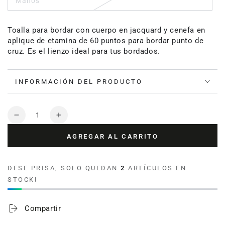
Manos
Toalla para bordar con cuerpo en jacquard y cenefa en
aplique de etamina de 60 puntos para bordar punto de
cruz. Es el lienzo ideal para tus bordados.
INFORMACIÓN DEL PRODUCTO
Cantidad
Reducir
Aumentar
cantidad
cantidad
AGREGAR AL CARRITO
para
para
Toalla
Toalla
para
para
DESE PRISA, SOLO QUEDAN
2
ARTÍCULOS EN
bordar
bordar
STOCK!
Lince
Lince
100%
100%
algodón
algodón
Compartir
340
340
gramos
gramos