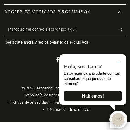
RECIBE BENEFICIOS EXCLUSIVOS
Introducir
el
Regístrate ahora y recibe beneficios exclusivos.
correo
electrónico
Facebook
Instagram
aquí
Métodos
de
© 2026,
Texdecor
. Todos los derechos reservados.
Política de reembolso
Tecnología de Shopify
pago
Política de privacidad
Términos del servicio
Política de envío
Información de contacto