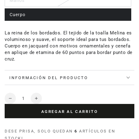
Manos
Cuerpo
La reina de los bordados. El tejido de la toalla Melina es
voluminoso y suave, el soporte ideal para tus bordados.
Cuerpo en jacquard con motivos ornamentales y cenefa
en aplique de etamina de 60 puntos para bordar punto de
cruz.
INFORMACIÓN DEL PRODUCTO
Cantidad
Reducir
Aumentar
cantidad
cantidad
AGREGAR AL CARRITO
para
para
Toalla
Toalla
para
para
DESE PRISA, SOLO QUEDAN
6
ARTÍCULOS EN
bordar
bordar
STOCK!