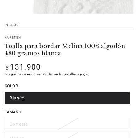
INICIO
/
KARSTEN
Toalla para bordar Melina 100% algodón
480 gramos blanca
131.900
Precio
$
regular
Los
gastos de envío
se calculan en la pantalla de pago.
COLOR
Blanco
TAMAÑO
Cortesía