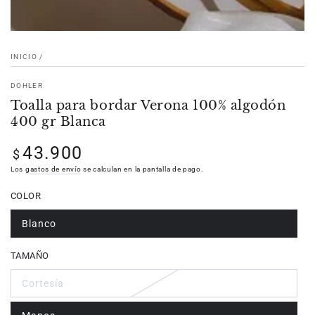
INICIO
/
DOHLER
Toalla para bordar Verona 100% algodón
400 gr Blanca
43.900
Precio
$
regular
Los
gastos de envío
se calculan en la pantalla de pago.
COLOR
Blanco
TAMAÑO
Cortesía