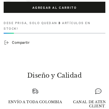
cantidad
cantidad
AGREGAR AL CARRITO
para
para
Toalla
Toalla
para
para
DESE PRISA, SOLO QUEDAN
3
ARTÍCULOS EN
bordar
bordar
STOCK!
Verona
Verona
100%
100%
algodón
algodón
Compartir
400
400
gr
gr
Blanca
Blanca
Diseño y Calidad
ENVÍO A TODA COLOMBIA
CANAL DE ATENC
CLIENTE