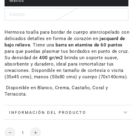
Manos
Cuerpo
Hermosa toalla para bordar de cuerpo aterciopelado con
delicados detalles en forma de corazón en
jacquard de
bajo relieve
. Tiene una
barra en etamina de 60 puntos
para que puedas plasmar tus bordados en punto de cruz.
Su densidad de
400 gr/m2
brinda un soporte suave,
absorbente y duradero, ideal para inmortalizar tus
creaciones. Disponible en tamaño de cortesía o visita
(35x45 cms), manos (50x80 cms) y cuerpo (70x140cms).
Disponible en Blanco, Crema, Castaño, Coral y
Terracota.
INFORMACIÓN DEL PRODUCTO
Cantidad
Reducir
Aumentar