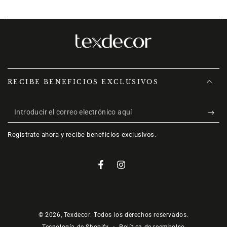
RECIBE BENEFICIOS EXCLUSIVOS
Introducir
el
Regístrate ahora y recibe beneficios exclusivos.
correo
electrónico
Facebook
Instagram
aquí
Métodos
de
© 2026,
Texdecor
. Todos los derechos reservados.
Política de reembolso