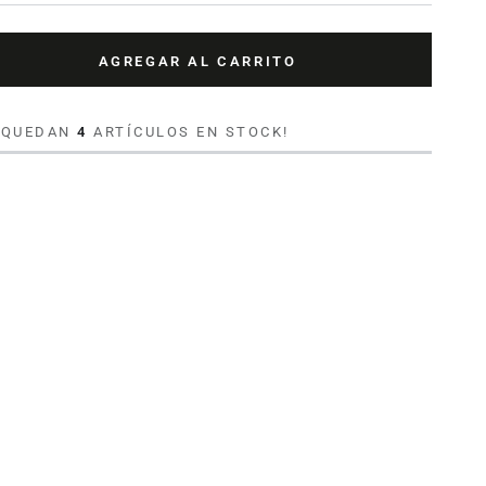
AGREGAR AL CARRITO
tar
ad
O QUEDAN
4
ARTÍCULOS EN STOCK!
a
ón