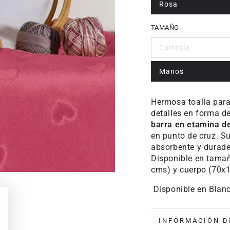
Rosa
TAMAÑO
Cortesía
Manos
Hermosa toalla para
detalles en forma d
barra en etamina d
en punto de cruz. S
absorbente y durader
Disponible en tamañ
cms) y cuerpo (70x
Disponible en Blanc
INFORMACIÓN D