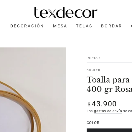
O
DECORACIÓN
MESA
TELAS
BORDAR
INICIO
/
DOHLER
Toalla par
400 gr Ros
43.900
Precio
$
regular
Los
gastos de envío
se ca
COLOR