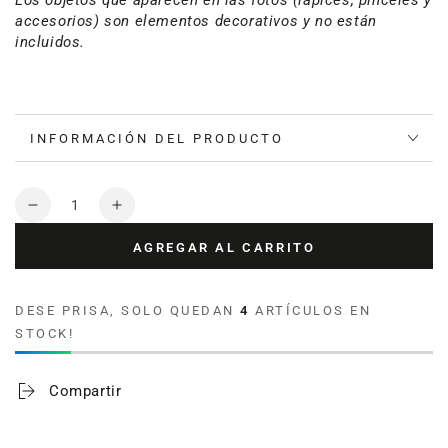
Los objetos que aparecen en las fotos (lápices, pinceles y
accesorios) son elementos decorativos y no están
incluidos.
INFORMACIÓN DEL PRODUCTO
Cantidad
Reducir
Aumentar
cantidad
cantidad
AGREGAR AL CARRITO
para
para
Funda
Funda
Cojin
Cojin
DESE PRISA, SOLO QUEDAN
4
ARTÍCULOS EN
Cuadrada
Cuadrada
STOCK!
Ilustrada
Ilustrada
Corazon
Corazon
Selva
Selva
Compartir
By
By
Leen
Leen