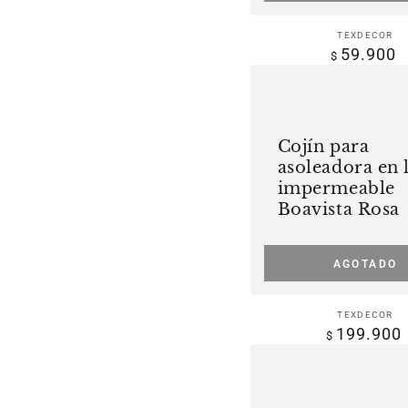
Beige
Vende
TEXDECOR
59.900
Precio
$
regula
Cojín
para
asoleadora
Cojín para
en
asoleadora en 
lona
impermeable
impermeable
Boavista Rosa
Boavista
Rosa
AGOTADO
Vende
TEXDECOR
199.900
Precio
$
regula
Cojín
para
asoleadora