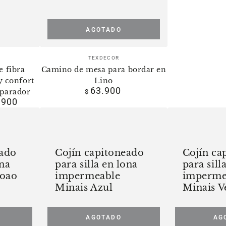
AGOTADO
dor:
Vendedor:
TEXDECOR
 fibra
Camino de mesa para bordar en
y confort
Lino
63.900
Precio
eparador
$
.900
regular
r
Cojín
Cojín
capitoneado
capitoneado
para
para
eado
Cojín capitoneado
Cojín ca
silla
silla
ona
para silla en lona
para sill
en
en
Joao
impermeable
imperme
lona
lona
Minais Azul
Minais V
impermeable
impermeable
Minais
Minais
AGOTADO
AG