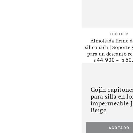
Vende
TEXDECOR
Almohada firme de
siliconada | Soporte 
para un descanso r
44.900
50
Precio
$
$
regula
Cojín
capitoneado
para
Cojín capiton
silla
para silla en l
en
impermeable 
lona
Beige
impermeable
Joao
AGOTADO