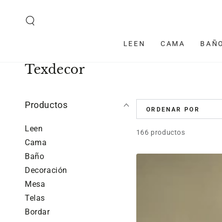
IR AL CONTENIDO
LEEN
CAMA
BAÑ
Colección:
Texdecor
Productos
ORDENAR POR
Leen
166 productos
Cama
Baño
Almohada
Decoración
firme
Mesa
de
Telas
fibra
Bordar
siliconada