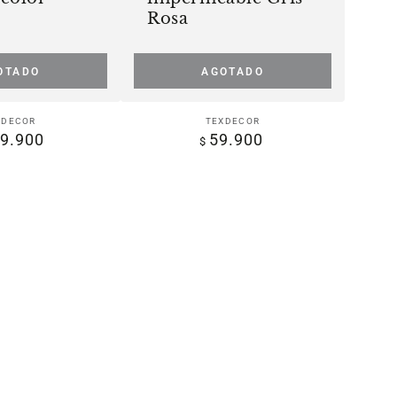
lona
Rosa
impermeable
Gris
OTADO
AGOTADO
Rosa
Vendedor:
Vendedor:
XDECOR
TEXDECOR
9.900
59.900
Precio
Precio
$
regular
regular