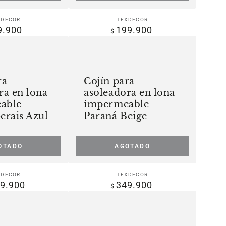
Vendedor:
Vendedor:
XDECOR
TEXDECOR
9.900
199.900
Precio
Precio
$
regular
regular
Cojín
para
asoleadora
ra
Cojín para
en
ra en lona
asoleadora en lona
lona
able
impermeable
impermeable
erais Azul
Paraná Beige
Paraná
Beige
OTADO
AGOTADO
Vendedor:
Vendedor:
XDECOR
TEXDECOR
9.900
349.900
Precio
Precio
$
regular
regular
Cojín
para
silla