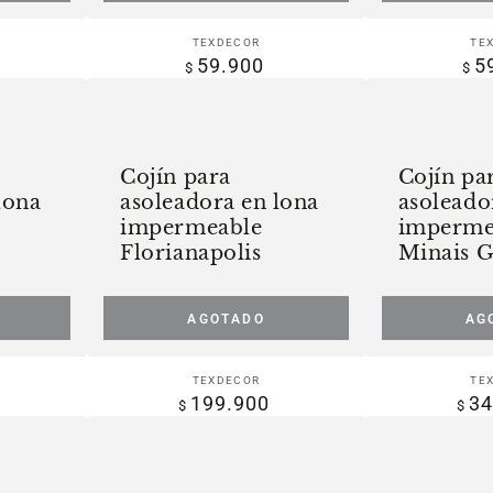
Azul
Verde
dor:
Vendedor:
TEXDECOR
TE
59.900
5
Precio
$
$
r
regular
Cojín
Cojín
para
para
asoleadora
asoleadora
Cojín para
Cojín pa
en
en
lona
asoleadora en lona
asoleado
lona
lona
impermeable
imperme
impermeable
impermeable
Florianapolis
Minais G
Florianapolis
Minais
Gerais
AGOTADO
AG
Azul
dor:
Vendedor:
TEXDECOR
TE
199.900
34
Precio
$
$
r
regular
Cojín
Cojín
para
para
silla
silla