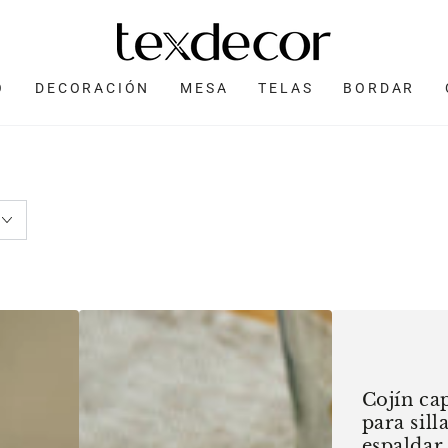
O
DECORACIÓN
MESA
TELAS
BORDAR
Camino
Cojín
de
capitoneado
mesa
para
Cojín ca
para
silla
para sill
bordar
con
espaldar