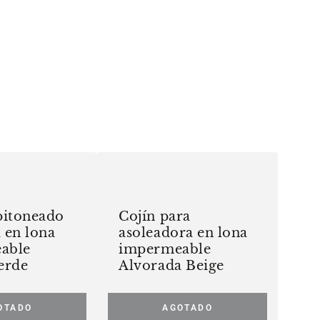
Cojín
para
asoleadora
pitoneado
Cojín para
en
a en lona
asoleadora en lona
lona
able
impermeable
impermeable
erde
Alvorada Beige
Alvorada
Beige
OTADO
AGOTADO