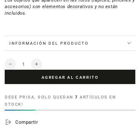
Los objetos que aparecen en las fotos (lápices, pinceles y
accesorios) son elementos decorativos y no están
incluidos.
INFORMACIÓN DEL PRODUCTO
Cantidad
Reducir
Aumentar
cantidad
cantidad
AGREGAR AL CARRITO
para
para
Funda
Funda
Cojin
Cojin
DESE PRISA, SOLO QUEDAN
7
ARTÍCULOS EN
Cuadrada
Cuadrada
STOCK!
Ilustrada
Ilustrada
Jardin
Jardin
Interior
Interior
Compartir
By
By
Leen
Leen