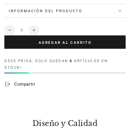
INFORMACIÓN DEL PRODUCTO
Cantidad
Reducir
Aumentar
cantidad
cantidad
AGREGAR AL CARRITO
para
para
Tote
Tote
Bag
Bag
DESE PRISA, SOLO QUEDAN
6
ARTÍCULOS EN
Ilustrada
Ilustrada
STOCK!
Azul
Azul
By
By
Leen
Leen
Compartir
Diseño y Calidad