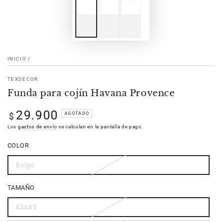
INICIO
/
TEXDECOR
Funda para cojín Havana Provence
29.900
Precio
AGOTADO
$
regular
Los
gastos de envío
se calculan en la pantalla de pago.
COLOR
Beige
TAMAÑO
45x45