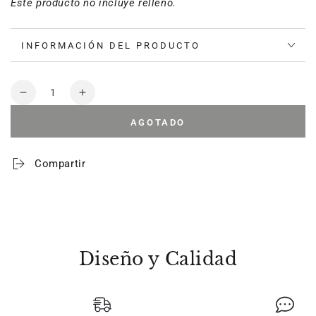
Este producto no incluye relleno.
INFORMACIÓN DEL PRODUCTO
Cantidad
Reducir
Aumentar
cantidad
cantidad
AGOTADO
para
para
Funda
Funda
para
para
Compartir
cojín
cojín
Havana
Havana
Provence
Provence
Diseño y Calidad