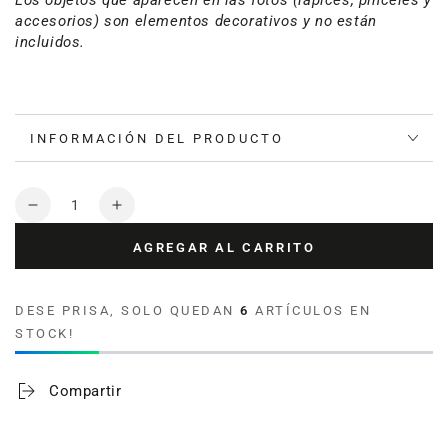
Los objetos que aparecen en las fotos (lápices, pinceles y
accesorios) son elementos decorativos y no están
incluidos.
INFORMACIÓN DEL PRODUCTO
Cantidad
Reducir
Aumentar
cantidad
cantidad
AGREGAR AL CARRITO
para
para
Funda
Funda
Cojin
Cojin
DESE PRISA, SOLO QUEDAN
6
ARTÍCULOS EN
Cuadrada
Cuadrada
STOCK!
Ilustrada
Ilustrada
Durmiente
Durmiente
By
By
Compartir
Leen
Leen