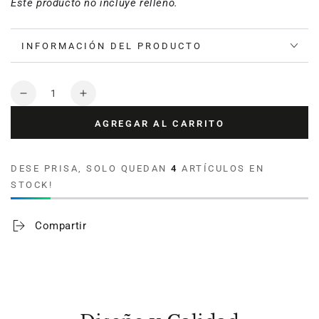
Este producto no incluye relleno.
INFORMACIÓN DEL PRODUCTO
Cantidad
Reducir
Aumentar
cantidad
cantidad
AGREGAR AL CARRITO
para
para
Funda
Funda
para
para
DESE PRISA, SOLO QUEDAN
4
ARTÍCULOS EN
cojín
cojín
STOCK!
Havana
Havana
Bilbao
Bilbao
Acqua
Acqua
Compartir