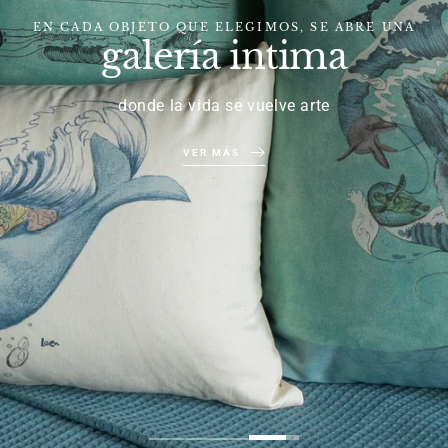
PRESENTAMOS
Refugios de arte
Texdecor by Leen
VER MÁS