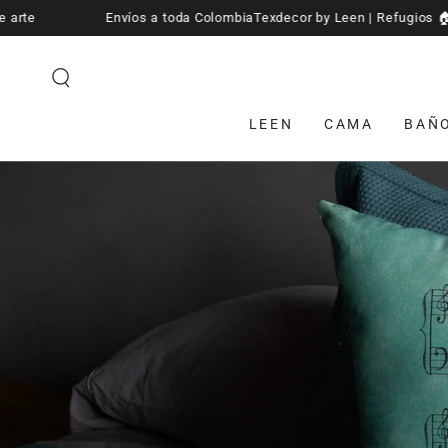
lombia
Texdecor by Leen | Refugios 🏠 de arte
Envíos a toda
IR AL CONTENIDO
LEEN
CAMA
BAÑ