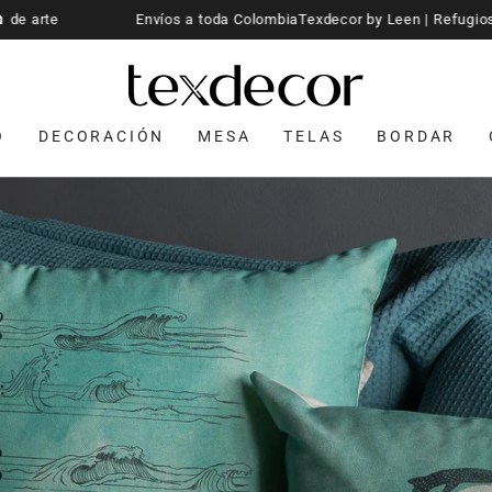
 Colombia
Texdecor by Leen | Refugios 🏠 de arte
Envíos a to
O
DECORACIÓN
MESA
TELAS
BORDAR