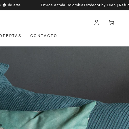
da Colombia
Texdecor by Leen | Refugios 🏠 de arte
Envíos a
Iniciar
Carrito
sesión
OFERTAS
CONTACTO