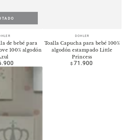
OTADO
Vendedor:
Vendedor:
OHLER
DOHLER
la de bebé para
Toalla Capucha para bebé 100%
ove 100% algodón
algodón estampado Little
Azul
Princess
6.900
71.900
Precio
Precio
$
regular
regular