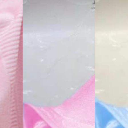
bordar
bordar
Baby
Baby
Love
Love
100%
100%
algodón
algodón
Rosa
Azul