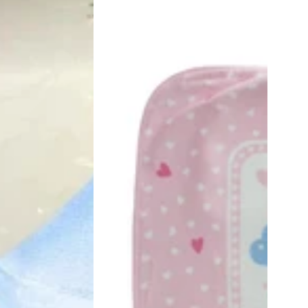
algodón
estampado
Little
Princess