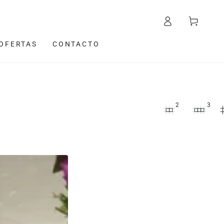
Iniciar
Carrito
sesión
OFERTAS
CONTACTO
2
3
Toalla
Capucha
para
bebé
100%