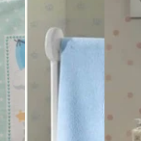
algodón
algodón
Azul