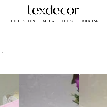
O
DECORACIÓN
MESA
TELAS
BORDAR
Capucha
Capucha
toalla
toalla
de
de
bebé
bebé
para
para