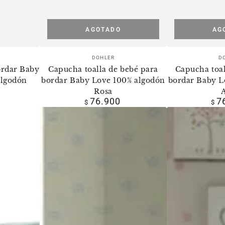
AGOTADO
AG
dor:
Vendedor:
DOHLER
D
ordar Baby
Capucha toalla de bebé para
Capucha toal
algodón
bordar Baby Love 100% algodón
bordar Baby L
Rosa
r
76.900
7
Precio
$
$
regular
Toalla
Toalla
de
de
bebé
bebé
para
para
bordar
bordar
Baby
Baby
Classic
Classic
100%
100%