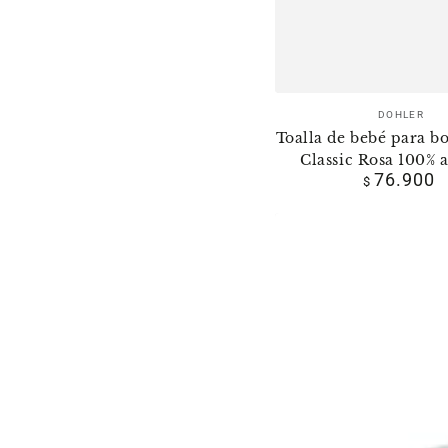
Vende
DOHLER
Toalla de bebé para b
Classic Rosa 100% 
76.900
Precio
$
regula
Toalla
Capucha
para
bebé
100%
algodón
estampado
Little