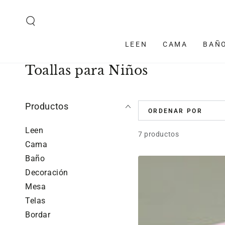
IR AL CONTENIDO
LEEN
CAMA
BAÑ
Colección:
Toallas para Niños
Productos
ORDENAR POR
Leen
7 productos
Cama
Baño
Toalla
Decoración
de
Mesa
bebé
Telas
para
Bordar
bordar